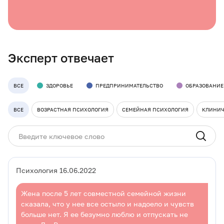
Эксперт отвечает
ВСЕ
ЗДОРОВЬЕ
ПРЕДПРИНИМАТЕЛЬСТВО
ОБРАЗОВАНИЕ
ВСЕ
ВОЗРАСТНАЯ ПСИХОЛОГИЯ
СЕМЕЙНАЯ ПСИХОЛОГИЯ
КЛИНИЧ
Психология 16.06.2022
Жена после 5 лет совместной семейной жизни
сказала, что у нее все остыло и надоело и чувств
больше нет. Я ее безумно люблю и отпускать не