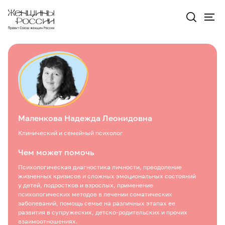
Маленкова Надежда Леонидовна
Клинический и семейный психолог
Чем может помочь
Психологическая диагностика личности, преодоление
жизненных кризисов и сложных эмоциональных состояний
у детей, подростков и взрослых, применение
психологических методов в лечении соматических
заболеваний, помощь семье на различных этапах ее
развития в супружеских, детско-родительских и прочих
взаимоотношениях.