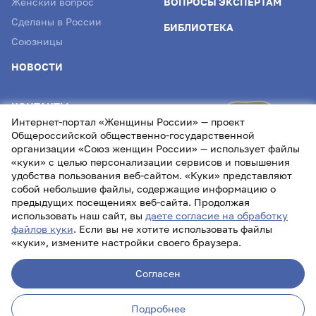
Женский вопрос
ВОПРОСЫ ЭКСПЕРТАМ
Сделаны в России
БИБЛИОТЕКА
Союзницы
НОВОСТИ
КОНТАКТЫ
Интернет-портал «Женщины России» — проект
info@womenofrussia.online
Общероссийской общественно-государственной
организации «Союз женщин России» — использует файлы
«куки» с целью персонализации сервисов и повышения
удобства пользования веб-сайтом. «Куки» представляют
собой небольшие файлы, содержащие информацию о
предыдущих посещениях веб-сайта. Продолжая
использовать наш сайт, вы
даете согласие на обработку
файлов куки
. Если вы не хотите использовать файлы
«куки», измените настройки своего браузера.
Лицензия СМИ Эл № ФС77- 87232 от 22.04.2024
Согласен
Политика обработки персональных данных
Проект
Союза женщин России
Подробнее
16+
Разработано в
INDEXIS