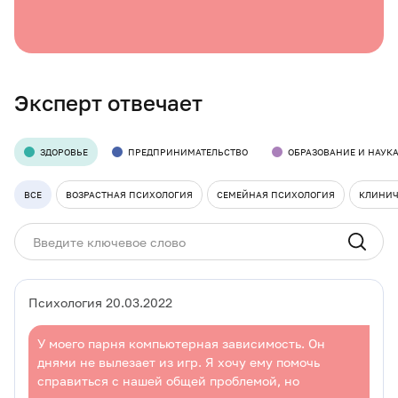
Эксперт отвечает
ЗДОРОВЬЕ
ПРЕДПРИНИМАТЕЛЬСТВО
ОБРАЗОВАНИЕ И НАУК
ВСЕ
ВОЗРАСТНАЯ ПСИХОЛОГИЯ
СЕМЕЙНАЯ ПСИХОЛОГИЯ
КЛИНИЧ
Психология 20.03.2022
У моего парня компьютерная зависимость. Он
днями не вылезает из игр. Я хочу ему помочь
справиться с нашей общей проблемой, но