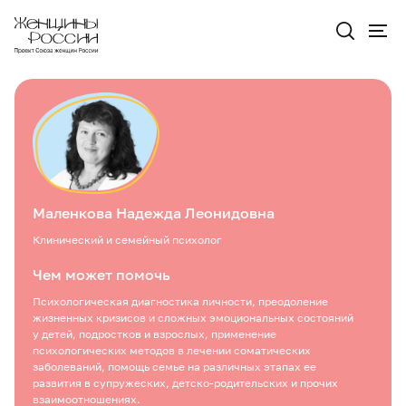
Маленкова Надежда Леонидовна
Клинический и семейный психолог
Чем может помочь
Психологическая диагностика личности, преодоление
жизненных кризисов и сложных эмоциональных состояний
у детей, подростков и взрослых, применение
психологических методов в лечении соматических
заболеваний, помощь семье на различных этапах ее
развития в супружеских, детско-родительских и прочих
взаимоотношениях.