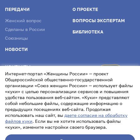
ПЕРЕДАЧИ
О ПРОЕКТЕ
Женский вопрос
ВОПРОСЫ ЭКСПЕРТАМ
Сделаны в России
БИБЛИОТЕКА
Союзницы
НОВОСТИ
КОНТАКТЫ
Интернет-портал «Женщины России» — проект
info@womenofrussia.online
Общероссийской общественно-государственной
организации «Союз женщин России» — использует файлы
«куки» с целью персонализации сервисов и повышения
удобства пользования веб-сайтом. «Куки» представляют
собой небольшие файлы, содержащие информацию о
предыдущих посещениях веб-сайта. Продолжая
использовать наш сайт, вы
даете согласие на обработку
файлов куки
. Если вы не хотите использовать файлы
«куки», измените настройки своего браузера.
Лицензия СМИ Эл № ФС77- 87232 от 22.04.2024