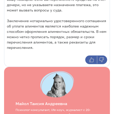
дочери, но не указываете назначение платежа, это
может вызвать вопросы у суда.
Заключение нотариально удостоверенного соглашения
об уплате алиментов является наиболее надежным
способом оформления алиментных обязательств. В нем
можно четко прописать порядок, размер и сроки
перечисления алиментов, а также реквизиты для
перечисления.
Гусева Мария Хайдаровна
Маленкова Надежда Леонидовна
Майол Таисия Андреевна
Селенина Екатерина Вадимовна
Юрист-цивилист. Окончила Московский
Клинический и семейный психолог, действительный
Психолог-консультант, life-коуч, журналист с 20-
Социальный психолог, педагог с 35-летним стажем,