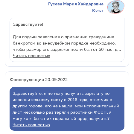
Гусева Мария Хайдаровна
копию чека, копию уведомления о вручении.
Юрист
Здравствуйте!
Для подачи заявления о признании гражданина
банкротом во внесудебном порядке необходимо,
чтобы размер его задолженности был от 50 тыс. до
500 тыс. рублей и в отношении него было
Читать полностью
окончено исполнительное производство в связи с
возвращением исполнительного документа
взыскателю по причине того, что у должника
Юриспруденция 20.09.2022
отсутствует имущество, на которое может быть
обращено взыскание, и все принятые судебным
Здравствуйте, я не могу получить зарплату по
приставом-исполнителем меры по отысканию его
исполнительному листу с 2016 года, ответчик в
имущества оказались безрезультатными, а также
другом городе, его не нашли, мой исполнительный
не должно быть новых "действующих"
лист несколько раз теряли работники ФССП, я
исполнительных производств (п. 1 ст. 223.2
могу хотя бы с них моральный вред получить?
Федерального закона от 26.10.2002 N 127-ФЗ "О
Читать полностью
несостоятельности (банкротстве)" (далее – Закон о
банкротстве).