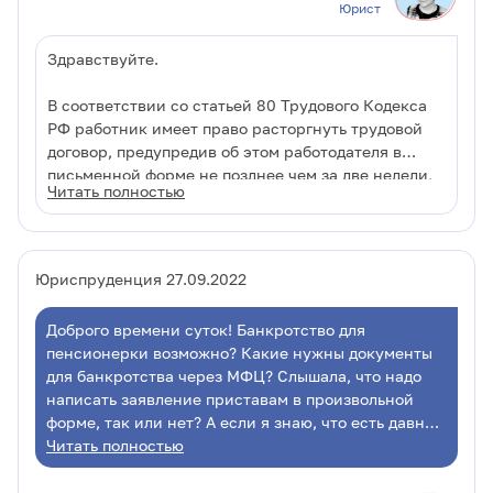
Юрист
Здравствуйте.
В соответствии со статьей 80 Трудового Кодекса
РФ работник имеет право расторгнуть трудовой
договор, предупредив об этом работодателя в
письменной форме не позднее чем за две недели,
Читать полностью
если иной срок не установлен настоящим
Направляете заявление по почте заказным
Кодексом или иным федеральным законом.
письмом с уведомлением и описью вложения.
Течение указанного срока начинается на
Кассовый чек (на нем трек-номер) сохраняете.
следующий день после получения работодателем
Юриспруденция 27.09.2022
Когда вернется уведомление о вручении, на нем
заявления работника об увольнении.
будет проставлена дата вручения.
Доброго времени суток! Банкротство для
Вам можно рекомендовать следующий порядок
От следующего дня после даты вручения
пенсионерки возможно? Какие нужны документы
действий:
отсчитываете 14 дней и идете в отдел кадров за
для банкротствa через МФЦ? Слышала, что надо
трудовой книжкой.
написать заявление приставам в произвольной
форме, так или нет? А если я знаю, что есть давний
Если ее не выдают, то на 15-й день не выходите
небольшой долг, но не помню название компании,
Читать полностью
на работу и пишите жалобу в государственную
как быть? Заранее Вас благодарю. Успехов!
инспекцию труда по месту Вашего жительства, к
жалобе прикладываете копию своего заявления,