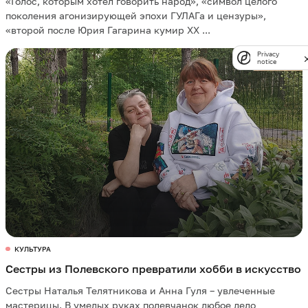
«Голос, которым хотел говорить народ», «символ целого
поколения агонизирующей эпохи ГУЛАГа и цензуры»,
«второй после Юрия Гагарина кумир XX ...
Privacy
notice
КУЛЬТУРА
Сестры из Полевского превратили хобби в искусство
Сестры Наталья Телятникова и Анна Гуля – увлеченные
мастерицы. В умелых руках полевчанок любое дело