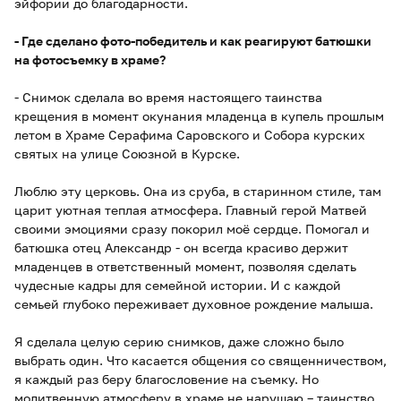
эйфории до благодарности.
- Где сделано фото-победитель и как реагируют батюшки
на фотосъемку в храме?
- Снимок сделала во время настоящего таинства
крещения в момент окунания младенца в купель прошлым
летом в Храме Серафима Саровского и Собора курских
святых на улице Союзной в Курске.
Люблю эту церковь. Она из сруба, в старинном стиле, там
царит уютная теплая атмосфера. Главный герой Матвей
своими эмоциями сразу покорил моё сердце. Помогал и
батюшка отец Александр - он всегда красиво держит
младенцев в ответственный момент, позволяя сделать
чудесные кадры для семейной истории. И с каждой
семьей глубоко переживает духовное рождение малыша.
Я сделала целую серию снимков, даже сложно было
выбрать один. Что касается общения со священничеством,
я каждый раз беру благословение на съемку. Но
молитвенную атмосферу в храме не нарушаю – таинство