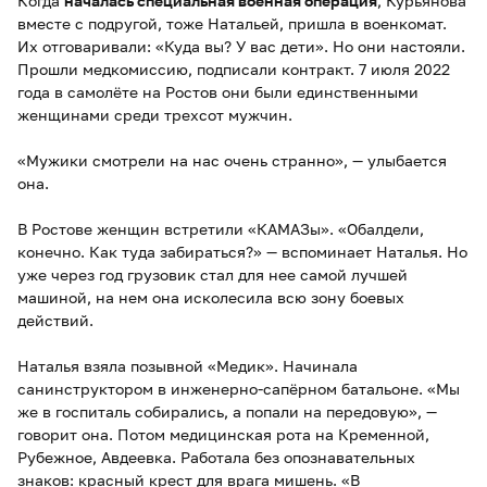
Когда
началась специальная военная операция
, Курьянова
вместе с подругой, тоже Натальей, пришла в военкомат.
Их отговаривали: «Куда вы? У вас дети». Но они настояли.
Прошли медкомиссию, подписали контракт. 7 июля 2022
года в самолёте на Ростов они были единственными
женщинами среди трехсот мужчин.
«Мужики смотрели на нас очень странно», — улыбается
она.
В Ростове женщин встретили «КАМАЗы». «Обалдели,
конечно. Как туда забираться?» — вспоминает Наталья. Но
уже через год грузовик стал для нее самой лучшей
машиной, на нем она исколесила всю зону боевых
действий.
Наталья взяла позывной «Медик». Начинала
санинструктором в инженерно-сапёрном батальоне. «Мы
же в госпиталь собирались, а попали на передовую», —
говорит она. Потом медицинская рота на Кременной,
Рубежное, Авдеевка. Работала без опознавательных
знаков: красный крест для врага мишень. «В