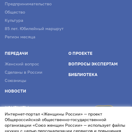
Предпринимательство
Общество
Культура
85 лет. Юбилейный маршрут
Регион месяца
ПЕРЕДАЧИ
О ПРОЕКТЕ
Женский вопрос
ВОПРОСЫ ЭКСПЕРТАМ
Сделаны в России
БИБЛИОТЕКА
Союзницы
НОВОСТИ
КОНТАКТЫ
Интернет-портал «Женщины России» — проект
info@womenofrussia.online
Общероссийской общественно-государственной
организации «Союз женщин России» — использует файлы
«куки» с целью персонализации сервисов и повышения