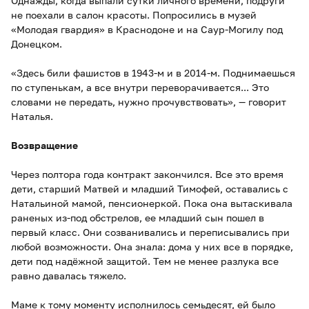
Однажды, когда выпали сутки личного времени, подруги
не поехали в салон красоты. Попросились в музей
«Молодая гвардия» в Краснодоне и на Саур-Могилу под
Донецком.
«Здесь били фашистов в 1943-м и в 2014-м. Поднимаешься
по ступенькам, а все внутри переворачивается... Это
словами не передать, нужно прочувствовать», — говорит
Наталья.
Возвращение
Через полтора года контракт закончился. Все это время
дети, старший Матвей и младший Тимофей, оставались с
Натальиной мамой, пенсионеркой. Пока она вытаскивала
раненых из-под обстрелов, ее младший сын пошел в
первый класс. Они созванивались и переписывались при
любой возможности. Она знала: дома у них все в порядке,
дети под надёжной защитой. Тем не менее разлука все
равно давалась тяжело.
Маме к тому моменту исполнилось семьдесят, ей было