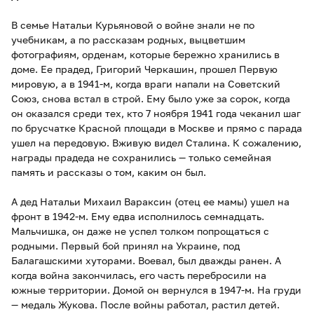
В семье Натальи Курьяновой о войне знали не по
учебникам, а по рассказам родных, выцветшим
фотографиям, орденам, которые бережно хранились в
доме. Ее прадед, Григорий Черкашин, прошел Первую
мировую, а в 1941-м, когда враги напали на Советский
Союз, снова встал в строй. Ему было уже за сорок, когда
он оказался среди тех, кто 7 ноября 1941 года чеканил шаг
по брусчатке Красной площади в Москве и прямо с парада
ушел на передовую. Вживую видел Сталина. К сожалению,
награды прадеда не сохранились — только семейная
память и рассказы о том, каким он был.
А дед Натальи Михаил Вараксин (отец ее мамы) ушел на
фронт в 1942-м. Ему едва исполнилось семнадцать.
Мальчишка, он даже не успел толком попрощаться с
родными. Первый бой принял на Украине, под
Балагашскими хуторами. Воевал, был дважды ранен. А
когда война закончилась, его часть перебросили на
южные территории. Домой он вернулся в 1947-м. На груди
— медаль Жукова. После войны работал, растил детей.