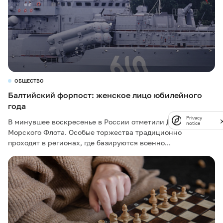
ОБЩЕСТВО
Балтийский форпост: женское лицо юбилейного
года
Privacy
В минувшее воскресенье в России отметили День Военно-
notice
Морского Флота. Особые торжества традиционно
проходят в регионах, где базируются военно...