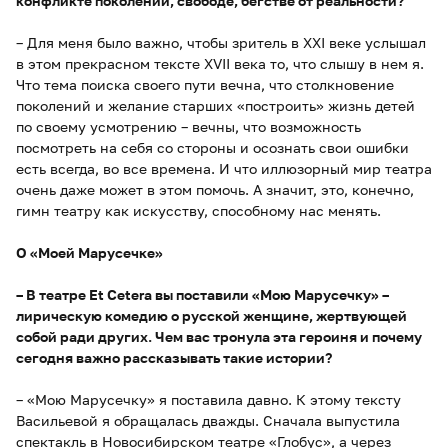
конфликте поколений, свободе, бегстве от реальности?
– Для меня было важно, чтобы зритель в XXI веке услышал
в этом прекрасном тексте XVII века то, что слышу в нем я.
Что тема поиска своего пути вечна, что столкновение
поколений и желание старших «построить» жизнь детей
по своему усмотрению – вечны, что возможность
посмотреть на себя со стороны и осознать свои ошибки
есть всегда, во все времена. И что иллюзорный мир театра
очень даже может в этом помочь. А значит, это, конечно,
гимн театру как искусству, способному нас менять.
О «Моей Марусечке»
– В театре Et Cetera вы поставили «Мою Марусечку» –
лирическую комедию о русской женщине, жертвующей
собой ради других. Чем вас тронула эта героиня и почему
сегодня важно рассказывать такие истории?
– «Мою Марусечку» я поставила давно. К этому тексту
Васильевой я обращалась дважды. Сначала выпустила
спектакль в Новосибирском театре «Глобус», а через