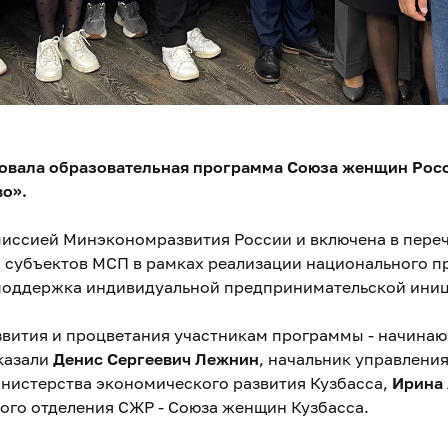
товала образовательная программа Союза женщин Рос
о».
иссией Минэкономразвития России и включена в пере
 субъектов МСП в рамках реализации национального пр
поддержка индивидуальной предпринимательской ини
звития и процветания участникам программы - начина
казали
Денис Сергеевич Лежнин
, начальник управлени
нистерства экономического развития Кузбасса,
Ирина
ого отделения СЖР - Союза женщин Кузбасса.