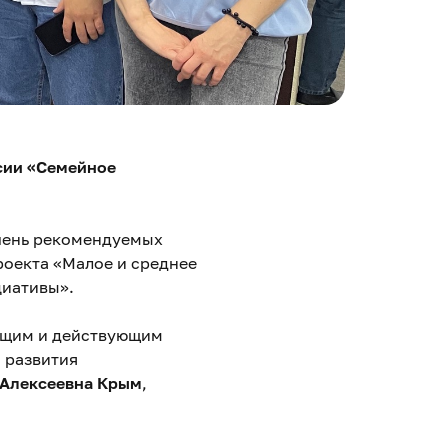
сии «Семейное
чень рекомендуемых
оекта «Малое и среднее
циативы».
ющим и действующим
я развития
 Алексеевна Крым
,