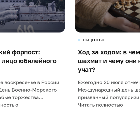
ОБЩЕСТВО
кий форпост:
Ход за ходом: в че
 лицо юбилейного
шахмат и чему они 
учат?
е воскресенье в России
Ежегодно 20 июля отмеч
День Военно-Морского
Международный день ша
обые торжества
призванный популяризи
но проходят в регионах,
лностью
интеллектуальную игру,
Читать полностью
ются военно...
объединяет людей разных