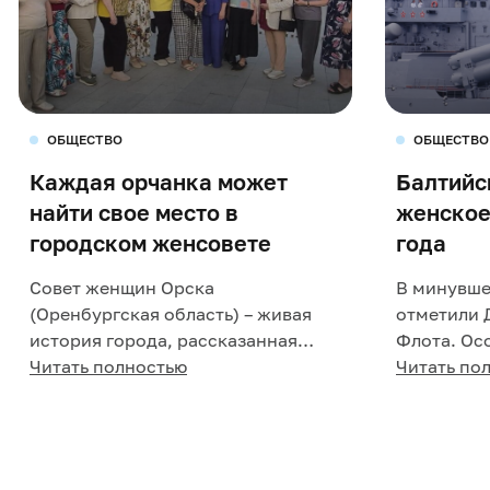
ОБЩЕСТВО
ОБЩЕСТВО
Каждая орчанка может
Балтийс
найти свое место в
женское
городском женсовете
года
Совет женщин Орска
В минувше
(Оренбургская область) – живая
отметили 
история города, рассказанная
Флота. Ос
сотнями судеб, тысячами добрых
Читать полностью
традицион
Читать по
дел и десятками больших проект...
где базиру