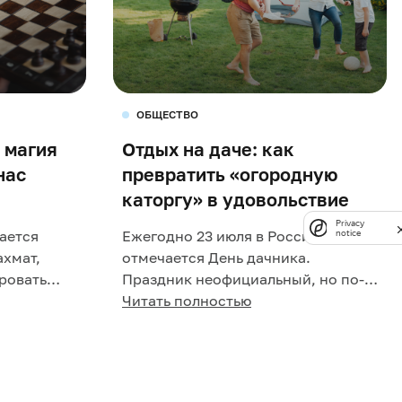
ОБЩЕСТВО
м магия
Отдых на даче: как
нас
превратить «огородную
каторгу» в удовольствие
Privacy
ается
Ежегодно 23 июля в России
notice
хмат,
отмечается День дачника.
ровать
Праздник неофициальный, но по-
 которая
настоящему народный: для
Читать полностью
 на...
миллионов людей в нашей стране
дач...