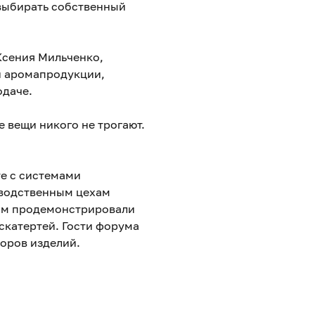
 выбирать собственный
Ксения Мильченко,
й аромапродукции,
одаче.
 вещи никого не трогают.
те с системами
зводственным цехам
им продемонстрировали
скатертей. Гости форума
торов изделий.