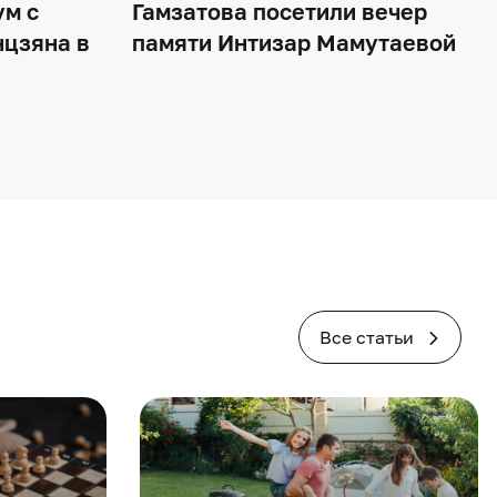
ум с
Гамзатова посетили вечер
нцзяна в
памяти Интизар Мамутаевой
Все статьи