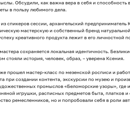
ыслы. Обсудили, как важна вера в себя и способность
еты в пользу любимого дела.
 из спикеров сессии, архангельский предприниматель 
тическую мастерскую и собственный бренд натурально
успеху креативного продукта лежит в его личностной п
 мастера сохраняется локальная идентичность. Безликие
м стояли история, человек, образ, – уверена Ксения.
же прошел мастер-класс по мезенской росписи и рабо
та при создании контента, экскурсии по музею и прои
удожественных промыслов «Беломорские узоры», где 
иняной игрушки, расписных предметов быта, платков и 
рство ремесленников, но и попробовали себя в роли ав