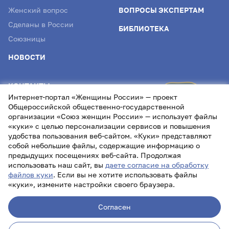
Женский вопрос
ВОПРОСЫ ЭКСПЕРТАМ
Сделаны в России
БИБЛИОТЕКА
Союзницы
НОВОСТИ
КОНТАКТЫ
Интернет-портал «Женщины России» — проект
info@womenofrussia.online
Общероссийской общественно-государственной
организации «Союз женщин России» — использует файлы
«куки» с целью персонализации сервисов и повышения
удобства пользования веб-сайтом. «Куки» представляют
собой небольшие файлы, содержащие информацию о
предыдущих посещениях веб-сайта. Продолжая
использовать наш сайт, вы
даете согласие на обработку
файлов куки
. Если вы не хотите использовать файлы
«куки», измените настройки своего браузера.
Лицензия СМИ Эл № ФС77- 87232 от 22.04.2024
Согласен
Политика обработки персональных данных
Проект
Союза женщин России