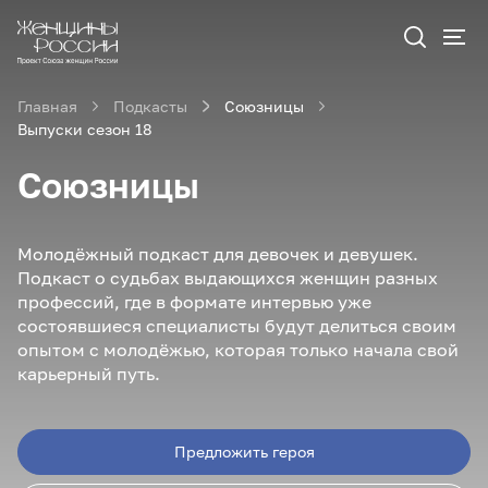
Главная
Подкасты
Союзницы
Выпуски сезон 18
Союзницы
Молодёжный подкаст для девочек и девушек.
Подкаст о судьбах выдающихся женщин разных
профессий, где в формате интервью уже
состоявшиеся специалисты будут делиться своим
опытом с молодёжью, которая только начала свой
карьерный путь.
Предложить героя