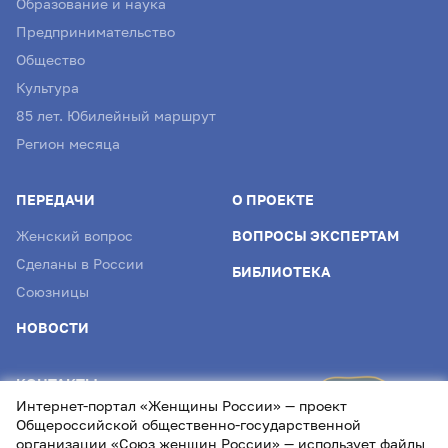
Образование и наука
Предпринимательство
Общество
Культура
85 лет. Юбилейный маршрут
Регион месяца
ПЕРЕДАЧИ
О ПРОЕКТЕ
Женский вопрос
ВОПРОСЫ ЭКСПЕРТАМ
Сделаны в России
БИБЛИОТЕКА
Союзницы
НОВОСТИ
КОНТАКТЫ
Интернет-портал «Женщины России» — проект
info@womenofrussia.online
Общероссийской общественно-государственной
организации «Союз женщин России» — использует файлы