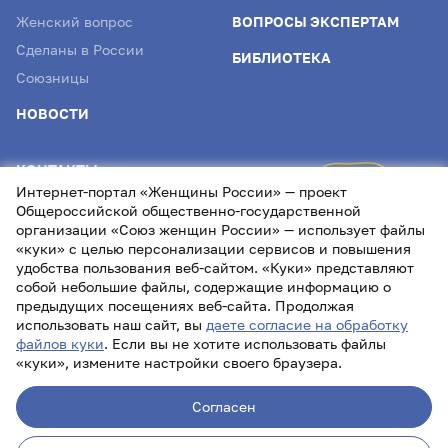
Женский вопрос
ВОПРОСЫ ЭКСПЕРТАМ
Сделаны в России
БИБЛИОТЕКА
Союзницы
НОВОСТИ
КОНТАКТЫ
Интернет-портал «Женщины России» — проект
info@womenofrussia.online
Общероссийской общественно-государственной
организации «Союз женщин России» — использует файлы
«куки» с целью персонализации сервисов и повышения
удобства пользования веб-сайтом. «Куки» представляют
собой небольшие файлы, содержащие информацию о
предыдущих посещениях веб-сайта. Продолжая
использовать наш сайт, вы
даете согласие на обработку
файлов куки
. Если вы не хотите использовать файлы
«куки», измените настройки своего браузера.
Лицензия СМИ Эл № ФС77- 87232 от 22.04.2024
Согласен
Политика обработки персональных данных
Проект
Союза женщин России