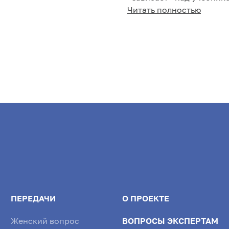
ир: аппетитные кар...
минуту забывает, что пр
Читать полностью
Учителя говорят: «Спос..
ПЕРЕДАЧИ
О ПРОЕКТЕ
Женский вопрос
ВОПРОСЫ ЭКСПЕРТАМ