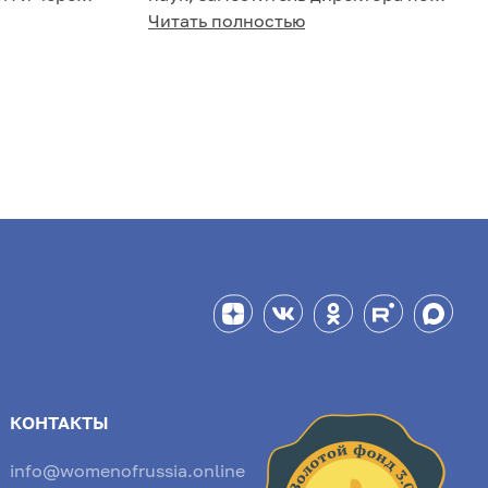
очитал.
трансляционной медицине НКЦ
Читать полностью
.
РГНКЦ, руководитель о...
КОНТАКТЫ
info@womenofrussia.online