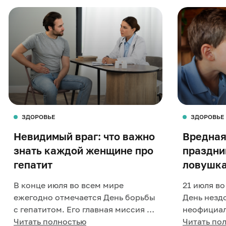
ЗДОРОВЬЕ
ЗДОРОВЬЕ
Невидимый враг: что важно
Вредная
знать каждой женщине про
праздни
гепатит
ловушк
В конце июля во всем мире
21 июля в
ежегодно отмечается День борьбы
День незд
с гепатитом. Его главная миссия –
неофициал
повысить уровень
Читать полностью
говорящий
Читать по