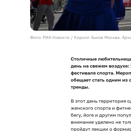
Фото: РИА Новости / Кирилл Зыков Москва. Арх
Столичные любительницы
день на свежем воздухе:
фестиваля спорта. Мероп
обещает стать одним из 
тренды.
В этот день территория 
женского спорта и фитне
бегу, йоге и другим поп
внимание уделено не тол
пройдут лекции о формир