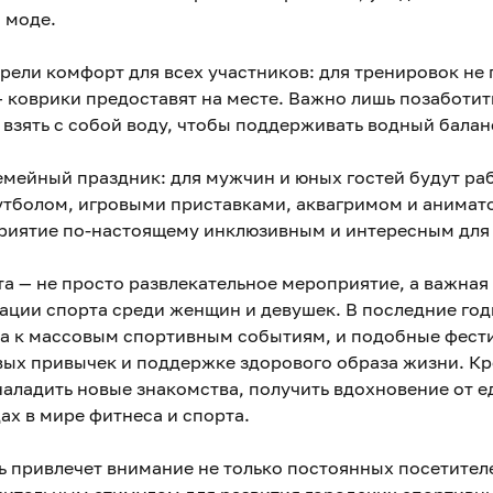
 моде.
ели комфорт для всех участников: для тренировок не 
 коврики предоставят на месте. Важно лишь позаботит
 взять с собой воду, чтобы поддерживать водный балан
емейный праздник: для мужчин и юных гостей будут раб
утболом, игровыми приставками, аквагримом и анимат
риятие по-настоящему инклюзивным и интересным для 
а — не просто развлекательное мероприятие, а важная
ции спорта среди женщин и девушек. В последние год
са к массовым спортивным событиям, и подобные фест
ых привычек и поддержке здорового образа жизни. Кро
наладить новые знакомства, получить вдохновение от
ах в мире фитнеса и спорта.
ь привлечет внимание не только постоянных посетителе