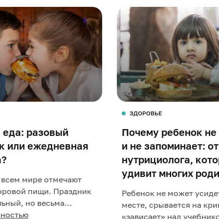
ЗДОРОВЬЕ
 еда: разовый
Почему ребенок не
к или ежедневная
и не запоминает: о
а?
нутрициолога, кот
удивит многих род
о всем мире отмечают
оровой пищи. Праздник
Ребенок не может усиде
ьный, но весьма
месте, срывается на кри
. Фаст-фуд давно
лностью
«зависает» над учебник