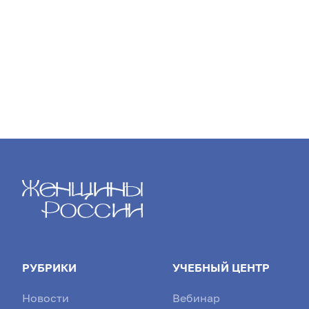
осведомленности людей об этом
завоевал м
з...
РУБРИКИ
УЧЕБНЫЙ ЦЕНТР
Новости
Вебинар