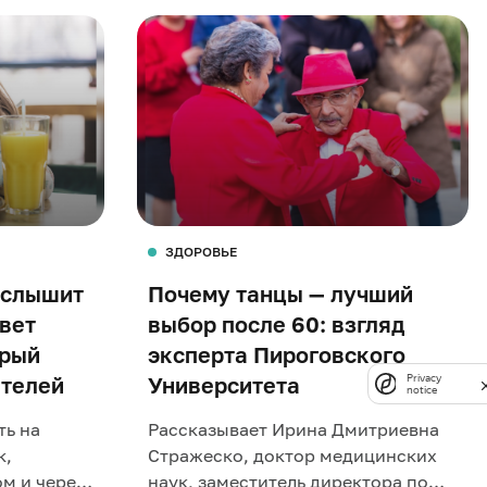
ЗДОРОВЬЕ
 слышит
Почему танцы — лучший
твет
выбор после 60: взгляд
орый
эксперта Пироговского
ителей
Университета
Privacy
notice
ть на
Рассказывает Ирина Дмитриевна
к,
Стражеско, доктор медицинских
ом и через
наук, заместитель директора по