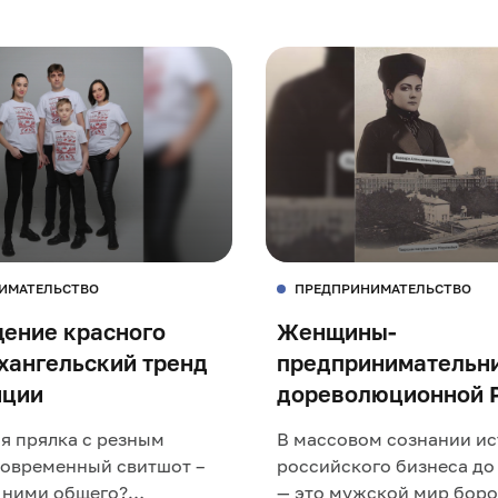
ИМАТЕЛЬСТВО
ПРЕДПРИНИМАТЕЛЬСТВО
ение красного
Женщины-
рхангельский тренд
предпринимательн
иции
дореволюционной 
я прялка с резным
В массовом сознании и
современный свитшот –
российского бизнеса до 
 ними общего?
— это мужской мир бор