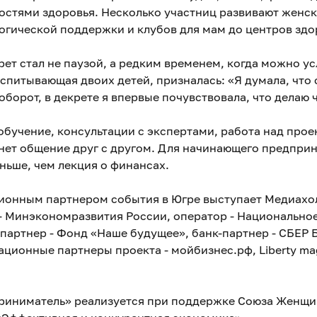
стями здоровья. Несколько участниц развивают женск
логической поддержки и клубов для мам до центров здо
рет стал не паузой, а редким временем, когда можно у
спитывающая двоих детей, призналась: «Я думала, что 
аоборот, в декрете я впервые почувствовала, что делаю ч
обучение, консультации с экспертами, работа над проек
нет общение друг с другом. Для начинающего предпри
ньше, чем лекция о финансах.
онным партнером события в Югре выступает Медиахо
 Минэкономразвития России, оператор - Национальное
партнер - Фонд «Наше будущее», банк-партнер - СБЕР Б
ионные партнеры проекта - мойбизнес.рф, Liberty ma
иниматель» реализуется при поддержке Союза Женщи