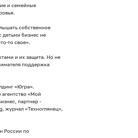
ие и семейные
ровья.
слышать собственное
с детьми бизнес не
то-то свое».
тами и их защита. Но не
нимателя поддержка
лдинг «Югра».
 агентство «Мой
изнес, партнер -
g, журнал «Техноглянец»,
н России по