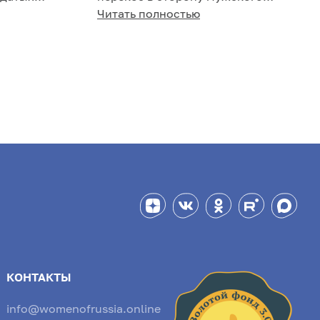
доминирования. И это несмотря на
Читать полностью
обрядцев.
то, что женщины занима...
КОНТАКТЫ
info@womenofrussia.online