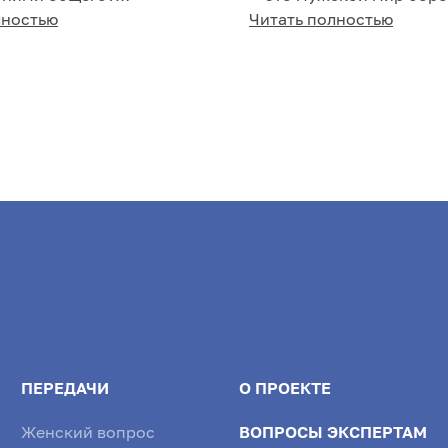
ся, очень многое.
лностью
купцов и суровых
Читать полностью
 роспись, зародившаяся
промышленников-старо
Одна...
ПЕРЕДАЧИ
О ПРОЕКТЕ
Женский вопрос
ВОПРОСЫ ЭКСПЕРТАМ