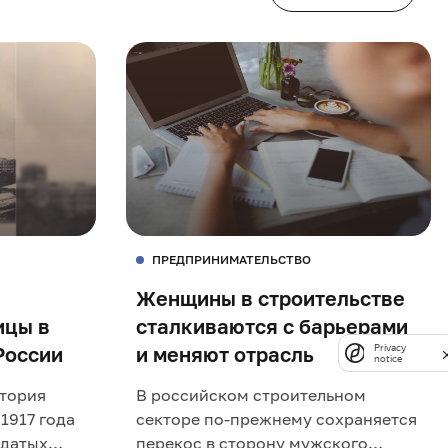
ПРЕДПРИНИМАТЕЛЬСТВО
Женщины в строительстве
ицы в
сталкиваются с барьерами
России
и меняют отрасль
Privacy
notice
стория
В российском строительном
1917 года
секторе по-прежнему сохраняется
одатых
перекос в сторону мужского