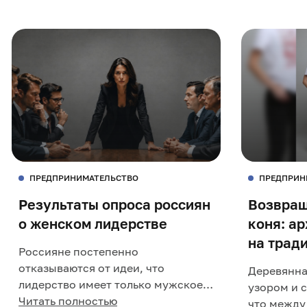
ПРЕДПРИНИМАТЕЛЬСТВО
ПРЕДПРИН
Результаты опроса россиян
Возвращ
о женском лидерстве
коня: а
на трад
Россияне постепенно
отказываются от идеи, что
Деревянна
лидерство имеет только мужское
узором и 
лицо. Право женщины быть первой
Читать полностью
что между