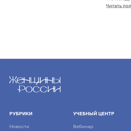
чаще признается там, где оно не...
Оказывает
Читать по
Мезенская
...
РУБРИКИ
УЧЕБНЫЙ ЦЕНТР
Новости
Вебинар