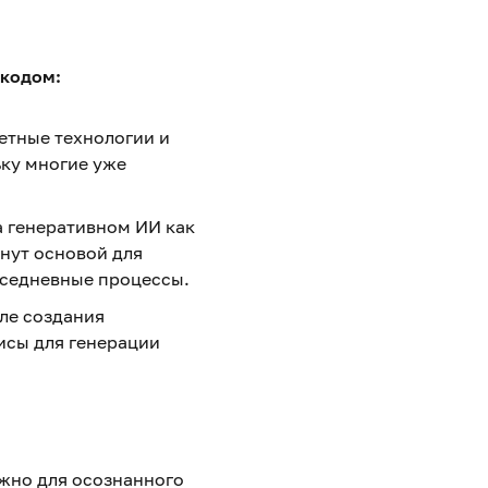
-кодом:
ретные технологии и
ьку многие уже
а генеративном ИИ как
нут основой для
вседневные процессы.
ле создания
исы для генерации
ажно для осознанного