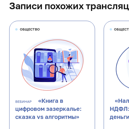
Записи похожих трансля
ОБЩЕСТВО
ОБЩЕС
«Книга в
«Нал
ВЕБИНАР
цифровом зазеркалье:
НДФЛ:
сказка vs алгоритмы»
деньг