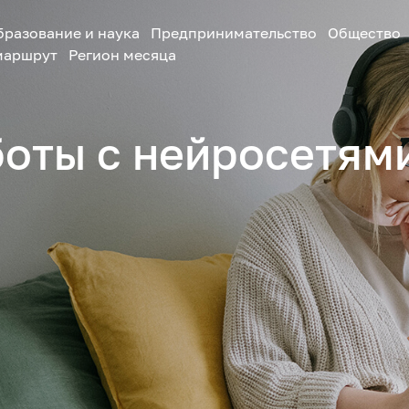
бразование и наука
Предпринимательство
Общество
маршрут
Регион месяца
боты с нейросетям