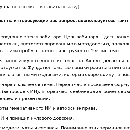
упна по ссылке: [вставить ссылку]
вет на интересующий вас вопрос, воспользуйтесь тайм
 введение в тему вебинара. Цель вебинара — дать конк
осетями, систематизированные в методологию, поскол
вно или пробуют разные инструменты без системы.
я типов искусственного интеллекта. Акцент делается н
струменте. Фундаментальные навыки работы с ним ста
ия с агентными моделями, которые скоро войдут в по
бинара и ключевые темы. Первая часть посвящена форму
(запросов к ИИ). Вторая часть вебинара затронет серв
 видео и презентаций.
оты генеративного ИИ и авторские права.
ИИ и принцип нулевого доверия.
: модели, чаты и сервисы. Понимание этих терминов в