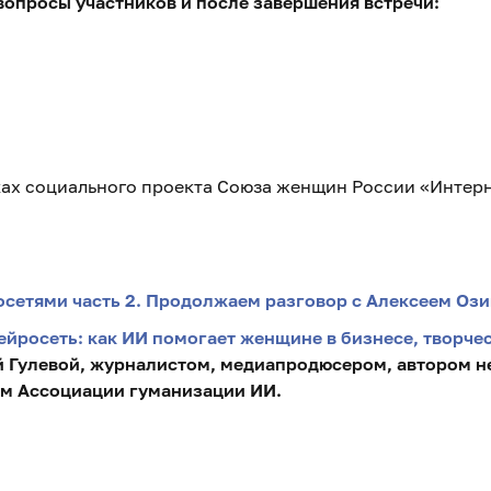
вопросы участников и после завершения встречи:
ках социального проекта Союза женщин России «Интер
осетями часть 2. Продолжаем разговор с Алексеем Оз
ейросеть: как ИИ помогает женщине в бизнесе, творчест
й Гулевой, журналистом, медиапродюсером, автором н
ем Ассоциации гуманизации ИИ.