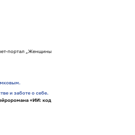
нет-портал „Женщины
имковым.
ве и заботе о себе.
ейроромана «ИИ: код