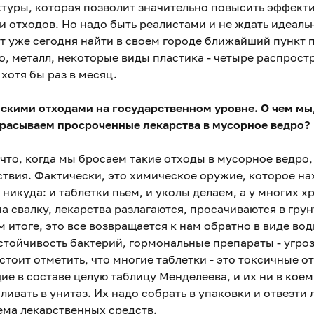
уры, которая позволит значительно повысить эффекти
 отходов. Но надо быть реалистами и не ждать идеальн
т уже сегодня найти в своем городе ближайший пункт 
о, металл, некоторые виды пластика - четыре распрост
 хотя бы раз в месяц.
нскими отходами на государственном уровне. О чем мы
брасываем просроченные лекарства в мусорное ведро?
, что, когда мы бросаем такие отходы в мусорное ведр
твия. Фактически, это химическое оружие, которое на
 никуда: и таблетки пьем, и уколы делаем, а у многих 
 свалку, лекарства разлагаются, просачиваются в грун
 итоге, это все возвращается к нам обратно в виде во
тойчивость бактерий, гормональные препараты - угро
стоит отметить, что многие таблетки - это токсичные о
е в составе целую таблицу Менделеева, и их ни в коем
ливать в унитаз. Их надо собрать в упаковки и отвезти л
ема лекарственных средств.