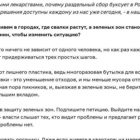
ыми лекарствами, почему раздельный сбор буксует в Ро
 решения доступны каждому из нас уже сегодня, - в на
ивем в городах, где свалки растут, а зеленых зон ста
нин, чтобы изменить ситуацию?
то ничего не зависит от одного человека, но как раз ка
т придерживаться трех простых шагов.
 от лишнего пластика, ведь многоразовая бутылка для 
овки - это уменьшение отходов, и мы меньше мусора отп
ая пора пикников, и, выезжая в зеленые зоны, не бери
ольшим вкладом.
 в защиту зеленых зон. Подпишите петицию. Выйдите на
 власти слышат тех, кто видит проблемы и предлагает 
проблемы нет.
овать органику. Даже если живете в квартире: на марк