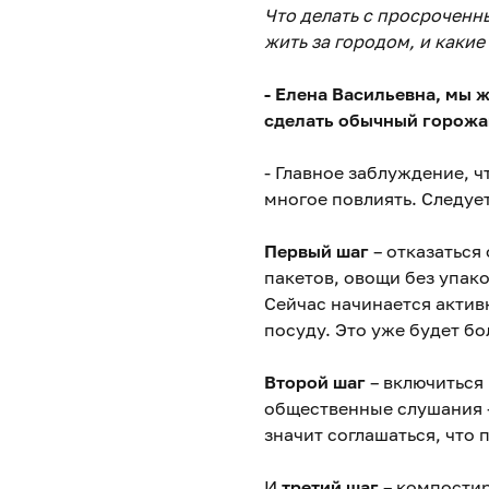
Что делать с просроченн
жить за городом, и какие
- Елена Васильевна, мы ж
сделать обычный горожа
- Главное заблуждение, ч
многое повлиять. Следуе
Первый шаг
– отказаться
пакетов, овощи без упак
Сейчас начинается активн
посуду. Это уже будет б
Второй шаг
– включиться
общественные слушания -
значит соглашаться, что 
И
третий шаг
– компостир