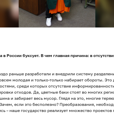
 в России буксует. В чем главная причина: в отсутств
аздо раньше разработали и внедрили систему разделени
всем молодая и только-только набирает обороты. Это
остями, среди которых отсутствие информированности
овки отходов. Да, цветные баки стоят во многих регио
ина и забирает весь мусор. Глядя на это, многие теря
Зачем, если это бесполезно? Преобразования, необхо
ись – наше государство реализует множество проектов