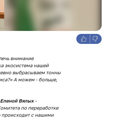
влечь внимание
ка экосистема нашей
невно выбрасываем тонны
иса?» А можем - больше,
Еленой Вялых
-
омитета по переработке
то происходит с нашими