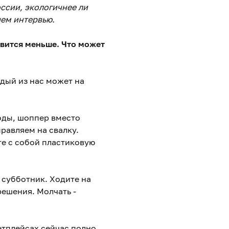
ссии, экологичнее ли
шем интервью.
новится меньше. Что может
ждый из нас может на
воды, шоппер вместо
равляем на свалку.
те с собой пластиковую
 субботник. Ходите на
решения. Молчать -
етплейсах сейчас полно